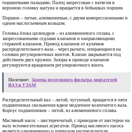
поршневыми пальцами. Палец запрессован с натягом в
верхнюю головку шатуна и вращается в бобышках поршня.
Поршни – литые, алюминиевые, с двумя компрессионными и
одним маслосъемным кольцом.
Головка блока цилиндров – из алюминиевого сплава, с
запрессованными седлами клапанов и направляющими
стержней клапанов. Привод клапанов от кулачков
распределительного вала – через рычаги, опирающиеся на
головки регулировочных винтов. Клапан закрывается под
действием двух пружин. Зазоры в приводе клапанов
регулируются вращением регулировочного винта.
Полезное:
Замена воздушного фильтра двигателей
ВАЗ и УЗАМ
Распределительный вал – литой, чугунный, вращается в пяти
подшипниках скольжения вдвое медленнее коленчатого вала.
Корпус подшипников – литой, из алюминиевого сплава.
Масляный насос – шестеренчатый, с приводом от шестерни на
валу вспомогательных агрегатов. Привод масляного насоса
является одновременно и приводом распределителя