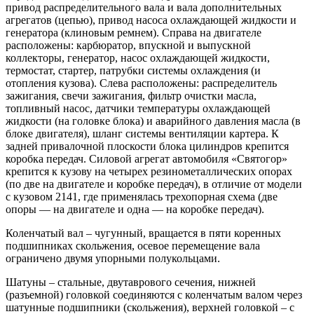
привод распределительного вала и вала дополнительных
агрегатов (цепью), привод насоса охлаждающей жидкости и
генератора (клиновым ремнем). Справа на двигателе
расположены: карбюратор, впускной и выпускной
коллекторы, генератор, насос охлаждающей жидкости,
термостат, стартер, патрубки системы охлаждения (и
отопления кузова). Слева расположены: распределитель
зажигания, свечи зажигания, фильтр очистки масла,
топливный насос, датчики температуры охлаждающей
жидкости (на головке блока) и аварийного давления масла (в
блоке двигателя), шланг системы вентиляции картера. К
задней привалочной плоскости блока цилиндров крепится
коробка передач. Силовой агрегат автомобиля «Святогор»
крепится к кузову на четырех резинометаллических опорах
(по две на двигателе и коробке передач), в отличие от модели
с кузовом 2141, где применялась трехопорная схема (две
опоры — на двигателе и одна — на коробке передач).
Коленчатый вал – чугунный, вращается в пяти коренных
подшипниках скольжения, осевое перемещение вала
ограничено двумя упорными полукольцами.
Шатуны – стальные, двутаврового сечения, нижней
(разъемной) головкой соединяются с коленчатым валом через
шатунные подшипники (скольжения), верхней головкой – с