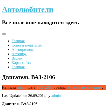
Skip
Автолюбители
to
content
Все полезное находится здесь
Главная
Советы водителям
Автоприколы
Автошоу
Видео
Карта сайта
Главная
Двигатель ВАЗ-2106
Написал
admin
,
дата
18.07.2014
,
раздел
Устройство Москвич
,
Last Updated on 26.09.2014 by
admin
Двигатель
ВАЗ-2106